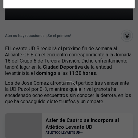
UD B-Alicante CF B
Aún no hay reacciones. ¡Sé el primero!
El Levante UD B recibirá el próximo fin de semana al
Alicante CF B en el encuentro correspondiente a la Jornada
16 del Grupo 6 de Tercera División. Dicho enfrentamiento
tendrá lugar en la
Ciudad Deportiva
de la entidad
levantinista el
domingo
a las
11:30 horas
.
Los de José Gómez afrontarán el partido tras vencer ante
la UD Puzol por 0-3, mientras que el rival granota ha
encadenado ocho encuentros sin conocer la derrota, en los
que ha conseguido siete triunfos y un empate.
Asier de Castro se incorpora al
Atlético Levante UD
ATLÉTICO LEVANTE UD