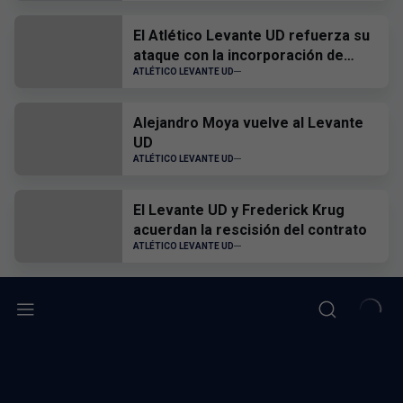
El Atlético Levante UD refuerza su
ataque con la incorporación de
Hugo Goñi
ATLÉTICO LEVANTE UD
Alejandro Moya vuelve al Levante
UD
ATLÉTICO LEVANTE UD
El Levante UD y Frederick Krug
acuerdan la rescisión del contrato
ATLÉTICO LEVANTE UD