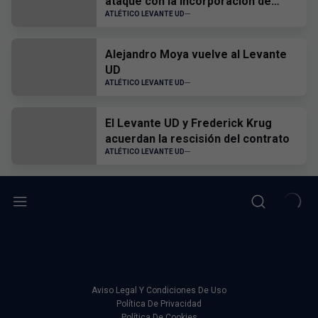
ataque con la incorporación de
Hugo Goñi
ATLÉTICO LEVANTE UD
Alejandro Moya vuelve al Levante
UD
ATLÉTICO LEVANTE UD
El Levante UD y Frederick Krug
acuerdan la rescisión del contrato
ATLÉTICO LEVANTE UD
Aviso Legal Y Condiciones De Uso
Política De Privacidad
Política De Cookies