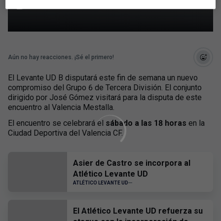
B
Aún no hay reacciones. ¡Sé el primero!
El Levante UD B disputará este fin de semana un nuevo
compromiso del Grupo 6 de Tercera División. El conjunto
dirigido por José Gómez visitará para la disputa de este
encuentro al Valencia Mestalla.
El encuentro se celebrará el
sábado a las 18 horas
en la
Ciudad Deportiva del Valencia CF.
Asier de Castro se incorpora al
Atlético Levante UD
ATLÉTICO LEVANTE UD
El Atlético Levante UD refuerza su