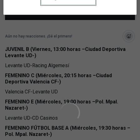
Cantera Granota
Aún no hay reacciones. ¡Sé el primero!
JUVENIL B (Viernes, 13:00 horas –Ciudad Deportiva
Levante UD-)
Levante UD-Racing Algemesí
FEMENINO C (Miércoles, 20:15 horas –Ciudad
Deportiva Valencia CF-)
Valencia CF-Levante UD
FEMENINO E (Miércoles, 19:00 horas –Pol. Mpal.
Nazaret-)
Levante UD-CD Casinos
FEMENINO FÚTBOL BASE A (Miércoles, 19:30 horas –
Pol. Mpal. Nazaret-)