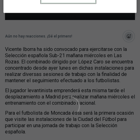
Sub-21
Aún no hay reacciones. ¡Sé el primero!
Vicente Iborra ha sido convocado para ejercitarse con la
Selección española Sub-21 mañana miércoles en Las
Rozas. El combinado dirigido por López Caro se encuentra
concentrado desde ayer lunes en dichas instalaciones para
realizar diversas sesiones de trabajo con la finalidad de
mantener el seguimiento efectuado a los futbolistas.
El jugador levantinista emprenderá esta misma tarde el
desplazamiento a Madrid para realizar mañana miércoles el
entrenamiento con el combinado nacional.
Para el futbolista de Moncada ésta será la primera ocasión
que visite las instalaciones de la Ciudad del Fútbol para
participar en una jornada de trabajo con la Selección
española.