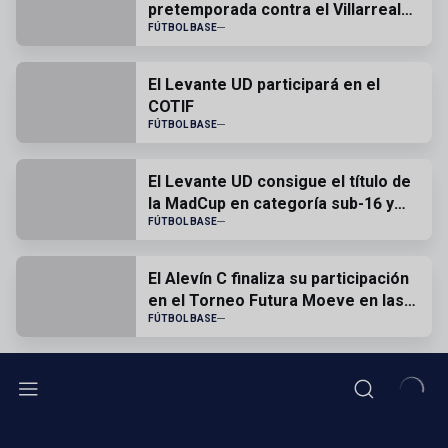
pretemporada contra el Villarreal
CF
FÚTBOL BASE
El Levante UD participará en el
COTIF
FÚTBOL BASE
El Levante UD consigue el título de
la MadCup en categoría sub-16 y
sub-19
FÚTBOL BASE
El Alevín C finaliza su participación
en el Torneo Futura Moeve en las
semifinales
FÚTBOL BASE