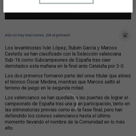
con la Valenciana Sub-16
Aún no hay reacciones. ¡Sé el primero!
Los levantinistas Iván López, Rubén García y Marcos
Castells se han clasificado con la Selección valenciana
Sub-16 como Subcampeones de España tras caer
derrotados esta mañana en la final ante Cataluña por 3-0.
Los dos primeros formaron parte del once titular que alineó
el técnico Óscar Medina, mientras que Marcos saltó al
terreno de juego en la segunda mitad.
Los valencianos se han quedado a las puertas de lograr el
campeonato de España tras una gran participación, tanto en
las eliminatorias previas como en la fase final, pero han
defendido los colores valencianos hasta el último
momento llevando el nombre de la Comunidad en lo más
alto.