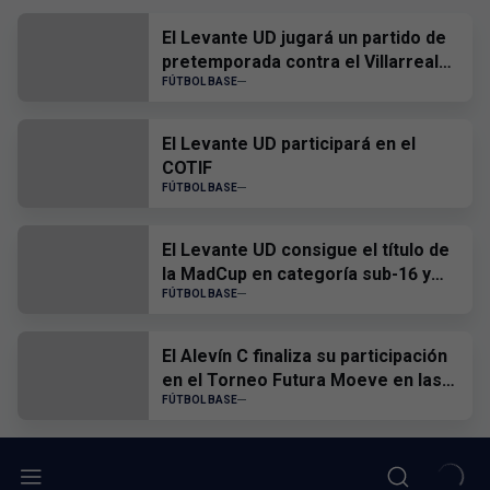
El Levante UD jugará un partido de
pretemporada contra el Villarreal
CF
FÚTBOL BASE
El Levante UD participará en el
COTIF
FÚTBOL BASE
El Levante UD consigue el título de
la MadCup en categoría sub-16 y
sub-19
FÚTBOL BASE
El Alevín C finaliza su participación
en el Torneo Futura Moeve en las
semifinales
FÚTBOL BASE