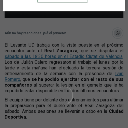
resto de sus compañeros
Aún no hay reacciones. ¡Sé el primero!
El Levante UD trabaja con la vista puesta en el próximo
encuentro ante el
Real Zaragoza
, que se disputará el
sábado a las 18:30 horas en el Estadio Ciutat de València
.
Los de Julián Calero regresaron al trabajo el lunes por la
tarde y esta mañana han efectuado la tercera sesión de
entrenamiento de la semana con la presencia de
Iván
Romero
, que
se ha podido ejercitar con el resto de sus
compañeros
al superar la lesión en el gemelo que le ha
impedido estar disponible en los dos últimos encuentros.
El equipo tiene por delante dos entrenamientos para ultimar
la preparación para el duelo ante el Real Zaragoza del
sábado. Ambas sesiones se llevarán a cabo en la
Ciudad
Deportiva
.