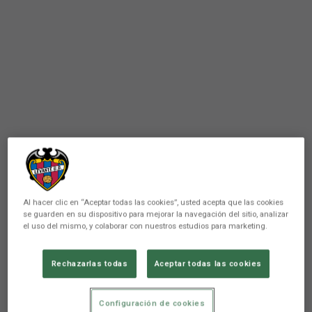
Al hacer clic en “Aceptar todas las cookies”, usted acepta que las cookies
se guarden en su dispositivo para mejorar la navegación del sitio, analizar
el uso del mismo, y colaborar con nuestros estudios para marketing.
Rechazarlas todas
Aceptar todas las cookies
PRIMER EQUIPO
Iván Romero se ejercita con el
Configuración de cookies