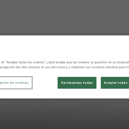
c en “Aceptar todas las cookies”, usted acepta que las cookies se guarden en su disposit
avegación del sitio, analizar el uso del mismo, y colaborar con nuestros estudios para m
ación de cookies
Rechazarlas todas
Aceptar todas 