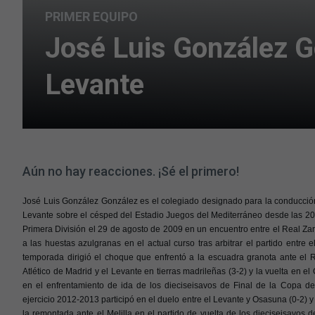
PRIMER EQUIPO
José Luis González Gon
Levante
Aún no hay reacciones. ¡Sé el primero!
José Luis González González es el colegiado designado para la conducción
Levante sobre el césped del Estadio Juegos del Mediterráneo desde las 20.0
Primera División el 29 de agosto de 2009 en un encuentro entre el Real Zara
a las huestas azulgranas en el actual curso tras arbitrar el partido entre
temporada dirigió el choque que enfrentó a la escuadra granota ante el Re
Atlético de Madrid y el Levante en tierras madrileñas (3-2) y la vuelta en el C
en el enfrentamiento de ida de los dieciseisavos de Final de la Copa del
ejercicio 2012-2013 participó en el duelo entre el Levante y Osasuna (0-2) y e
la remontada ante el Melilla en el partido de vuelta de los dieciseisavos d