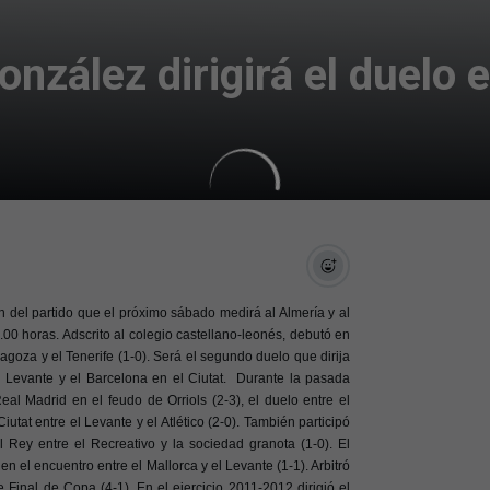
zález dirigirá el duelo e
 del partido que el próximo sábado medirá al Almería y al
0 horas. Adscrito al colegio castellano-leonés, debutó en
goza y el Tenerife (1-0). Será el segundo duelo que dirija
 el Levante y el Barcelona en el Ciutat. Durante la pasada
al Madrid en el feudo de Orriols (2-3), el duelo entre el
iutat entre el Levante y el Atlético (2-0). También participó
 Rey entre el Recreativo y la sociedad granota (1-0). El
n el encuentro entre el Mallorca y el Levante (1-1). Arbitró
e Final de Copa (4-1). En el ejercicio 2011-2012 dirigió el