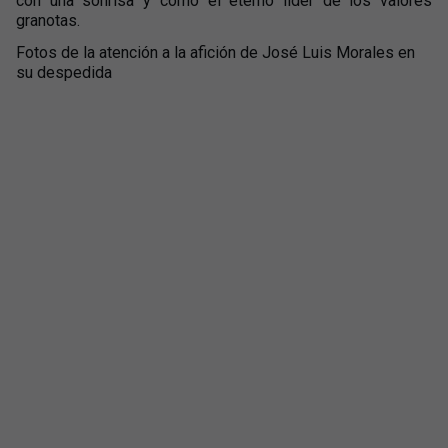
con una sonrisa y como el eterno líder de los valores
granotas.
Fotos de la atención a la afición de José Luis Morales en
su despedida
+
42