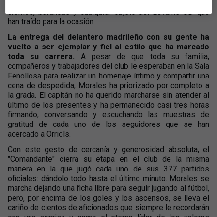
turno para conseguir una foto, un autógrafo o una rúbrica en
cromos, bufandas y cualquier objeto del Levante UD que
han traído para la ocasión.
La entrega del delantero madrileño con su gente ha
vuelto a ser ejemplar y fiel al estilo que ha marcado
toda su carrera.
A pesar de que toda su familia,
compañeros y trabajadores del club le esperaban en la Sala
Fenollosa para realizar un homenaje íntimo y compartir una
cena de despedida, Morales ha priorizado por completo a
la grada. El capitán no ha querido marcharse sin atender al
último de los presentes y ha permanecido casi tres horas
firmando, conversando y escuchando las muestras de
gratitud de cada uno de los seguidores que se han
acercado a Orriols.
Con este gesto de cercanía y generosidad absoluta, el
"Comandante" cierra su etapa en el club de la misma
manera en la que jugó cada uno de sus 377 partidos
oficiales: dándolo todo hasta el último minuto. Morales se
marcha dejando una ficha libre para seguir jugando al fútbol,
pero, por encima de los goles y los ascensos, se lleva el
cariño de cientos de aficionados que siempre le recordarán