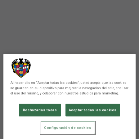
Al hacer clic en “Aceptar todas las cookies”, usted acepta que las cookies
se guarden en su dispositivo para mejorar la navegación del sitio, analizar
el uso del mismo, y colaborar con nuestros estudios para marketing.
FÚTBOL BASE
Rechazarlas todas
Aceptar todas las cookies
Jugadores convocados para
Configuración de cookies
ejercitarse con la Selección