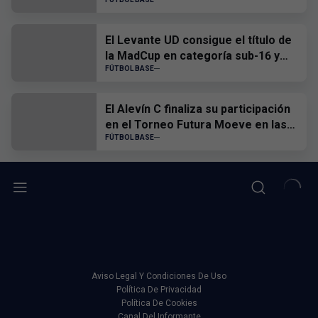
El Levante UD consigue el título de
la MadCup en categoría sub-16 y
sub-19
FÚTBOL BASE
El Alevín C finaliza su participación
en el Torneo Futura Moeve en las
semifinales
FÚTBOL BASE
Aviso Legal Y Condiciones De Uso
Política De Privacidad
Política De Cookies
Canal Del Informante