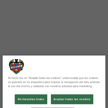
Al hacer clic en “Aceptar todas las cookies”, usted acepta que las cookies
se guarden en su dispositivo para mejorar la navegación del sitio, analizar
el uso del mismo, y colaborar con nuestros estudios para marketing.
PRIMER EQUIPO
Rechazarlas todas
Aceptar todas las cookies
La afición acompaña al