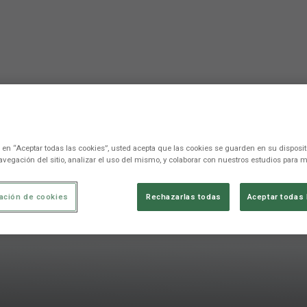
c en “Aceptar todas las cookies”, usted acepta que las cookies se guarden en su disposit
avegación del sitio, analizar el uso del mismo, y colaborar con nuestros estudios para m
ación de cookies
Rechazarlas todas
Aceptar todas 