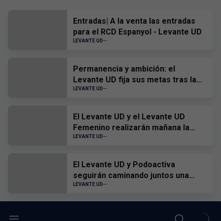
Entradas| A la venta las entradas
para el RCD Espanyol - Levante UD
LEVANTE UD
Permanencia y ambición: el
Levante UD fija sus metas tras la
visita a la Basílica
LEVANTE UD
El Levante UD y el Levante UD
Femenino realizarán mañana la
tradicional ofrenda floral a la
LEVANTE UD
Virgen de los Desamparados
El Levante UD y Podoactiva
seguirán caminando juntos una
nueva temporada
LEVANTE UD