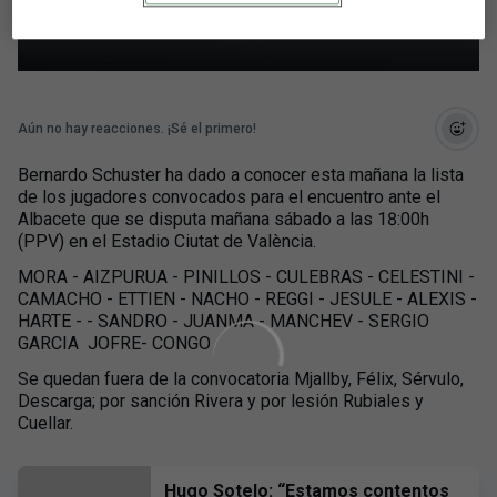
Albacete
Aún no hay reacciones. ¡Sé el primero!
Bernardo Schuster ha dado a conocer esta mañana la lista
de los jugadores convocados para el encuentro ante el
Albacete que se disputa mañana sábado a las 18:00h
(PPV) en el Estadio Ciutat de València.
MORA - AIZPURUA - PINILLOS - CULEBRAS - CELESTINI -
CAMACHO - ETTIEN - NACHO - REGGI - JESULE - ALEXIS -
HARTE - - SANDRO - JUANMA - MANCHEV - SERGIO
GARCIA  JOFRE- CONGO
Se quedan fuera de la convocatoria Mjallby, Félix, Sérvulo,
Descarga; por sanción Rivera y por lesión Rubiales y
Cuellar.
Hugo Sotelo: “Estamos contentos