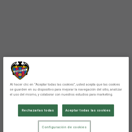
Al hacer clic en “Aceptar todas las cookies”, usted acepta que las cookies
se guarden en su dispositivo para mejorar la navegación del sitio, analizar
el uso del mismo, y colaborar con nuestros estudios para marketing.
PRIMER EQUIPO
Rechazarlas todas
Aceptar todas las cookies
Lista de convocados para el
encuentro Levante UD -
Configuración de cookies