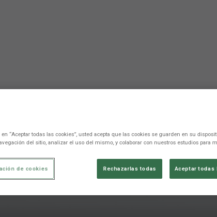
c en “Aceptar todas las cookies”, usted acepta que las cookies se guarden en su disposit
avegación del sitio, analizar el uso del mismo, y colaborar con nuestros estudios para m
ación de cookies
Rechazarlas todas
Aceptar todas 