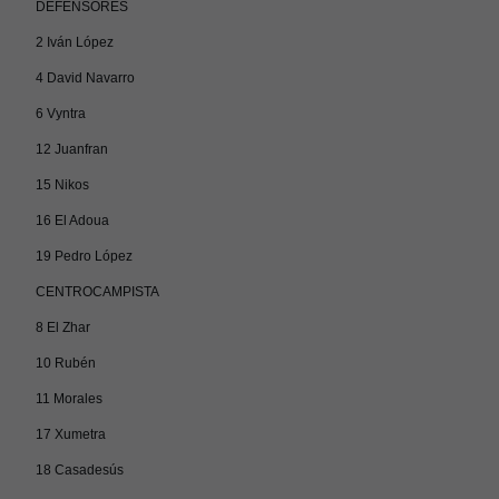
DEFENSORES
2 Iván López
4 David Navarro
6 Vyntra
12 Juanfran
15 Nikos
16 El Adoua
19 Pedro López
CENTROCAMPISTA
8 El Zhar
10 Rubén
11 Morales
17 Xumetra
18 Casadesús