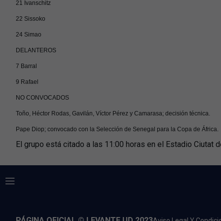
21 Ivanschitz
22 Sissoko
24 Simao
DELANTEROS
7 Barral
9 Rafael
NO CONVOCADOS
Toño, Héctor Rodas, Gavilán, Víctor Pérez y Camarasa; decisión técnica.
Pape Diop; convocado con la Selección de Senegal para la Copa de África.
El grupo está citado a las 11:00 horas en el Estadio Ciutat 
PÁGINA OFICIAL © LEVANTE UD 2023
Aviso Legal Y Condic