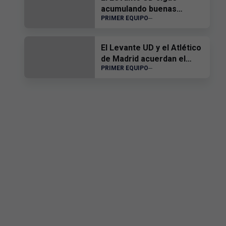
acumulando buenas
PRIMER EQUIPO
sensaciones
El Levante UD y el Atlético
de Madrid acuerdan el
PRIMER EQUIPO
traspaso de Edgar Alcañiz