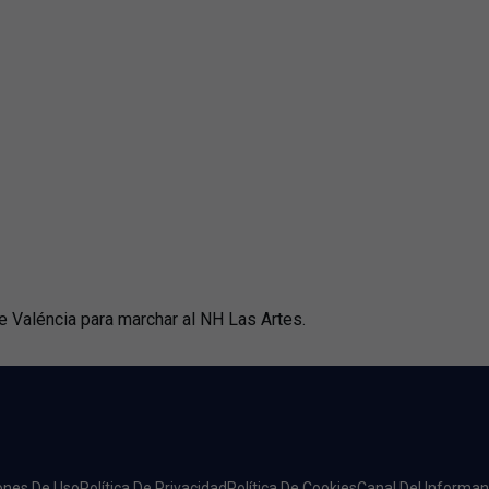
de Valéncia para marchar al NH Las Artes.
iones De Uso
Política De Privacidad
Política De Cookies
Canal Del Informan