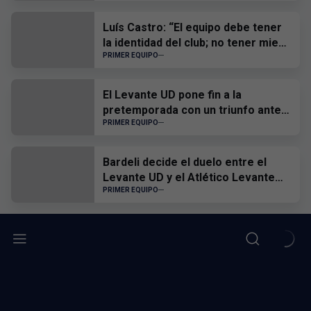
Luís Castro: “El equipo debe tener
la identidad del club; no tener miedo
a nadie y, cuando tengamos que
PRIMER EQUIPO
sufrir, sufrir todos juntos”
El Levante UD pone fin a la
pretemporada con un triunfo ante
el CD Castellón
PRIMER EQUIPO
Bardeli decide el duelo entre el
Levante UD y el Atlético Levante
UD
PRIMER EQUIPO