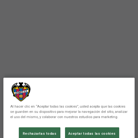
PRIMER EQUIPO
Listado de los jugadores
Al hacer clic en “Aceptar todas las cookies”, usted acepta que las cookies
se guarden en su dispositivo para mejorar la navegación del sitio, analizar
convocados por Juan Ignacio
el uso del mismo, y colaborar con nuestros estudios para marketing.
Martínez para el partido ante
Rechazarlas todas
Aceptar todas las cookies