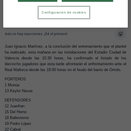
el Real Mallorca
Configuración de cookies
Aún no hay reacciones. ¡Sé el primero!
Juan Ignacio Martínez, a la conclusión del entrenamiento que el plantel
ha realizado, esta mañana en las instalaciones del Estadio Ciudad de
Valencia desde las 10:30 horas, ha confirmado el listado de los
dieciocho jugadores que esta tarde afrontarán el enfrentamiento ante el
Real Mallorca desde las 18:00 horas en el feudo del barrio de Orriols.
PORTEROS
1 Munúa
13 Keylor Navas
DEFENSORES
12 Juanfran
15 Del Horno
18 Ballesteros
19 Pedro López
22 Cabral