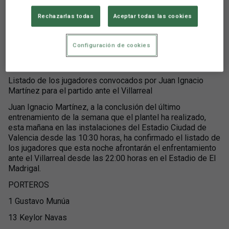
el Villarreal
Rechazarlas todas
Aceptar todas las cookies
Configuración de cookies
Aún no hay reacciones. ¡Sé el primero!
Listado de los jugadores convocados por Juan Ignacio
Martínez para el partido ante el Villarreal
Juan Ignacio Martínez, a la conclusión del último
entrenamiento de la semana que el plantel ha realizado,
esta mañana en las instalaciones del Estadio Ciudad de
Valencia desde las 10:30 horas, ha confirmado el listado de
los jugadores que esta noche afrontarán el enfrentamiento
ante el Villarreal desde las 22:00 horas en el Estadio de El
Madrigal.
PORTEROS
1 Gustavo Munúa
13 Keylor Navas