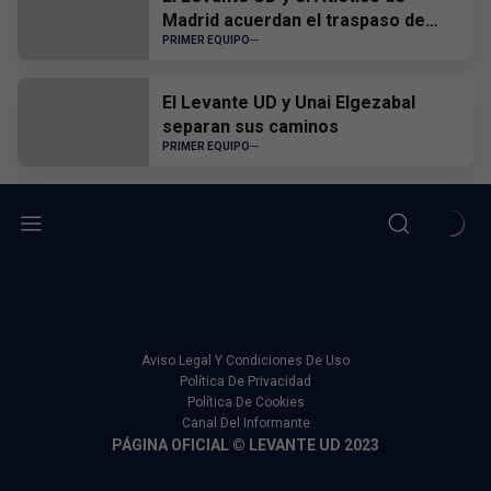
Madrid acuerdan el traspaso de
Edgar Alcañiz
PRIMER EQUIPO
El Levante UD y Unai Elgezabal
separan sus caminos
PRIMER EQUIPO
Aviso Legal Y Condiciones De Uso
Política De Privacidad
Política De Cookies
Canal Del Informante
PÁGINA OFICIAL © LEVANTE UD 2023