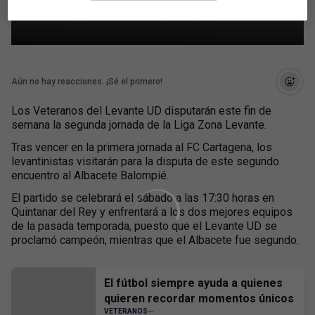
Albacete Balompié
Aún no hay reacciones. ¡Sé el primero!
Los Veteranos del Levante UD disputarán este fin de
semana la segunda jornada de la Liga Zona Levante.
Tras vencer en la primera jornada al FC Cartagena, los
levantinistas visitarán para la disputa de este segundo
encuentro al Albacete Balompié.
El partido se celebrará el sábado a las 17:30 horas en
Quintanar del Rey y enfrentará a los dos mejores equipos
de la pasada temporada, puesto que el Levante UD se
proclamó campeón, mientras que el Albacete fue segundo.
El fútbol siempre ayuda a quienes
quieren recordar momentos únicos
VETERANOS