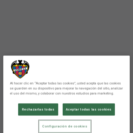
Al hacer clic en “Aceptar todas las cookies”, usted acepta que las cookies
se guarden en su dispositivo para mejorar la navegación del sitio, analizar
el uso del mismo, y colaborar con nuestros estudios para marketing.
Rechazarlas todas
Aceptar todas las cookies
VETERANOS
Los Veteranos visitan al
Configuración de cookies