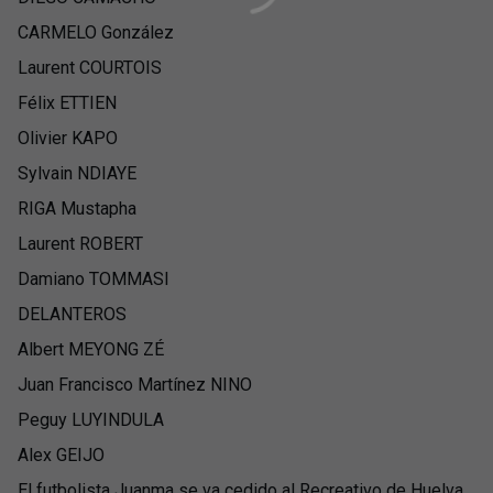
CARMELO González
Laurent COURTOIS
Félix ETTIEN
Olivier KAPO
Sylvain NDIAYE
RIGA Mustapha
Laurent ROBERT
Damiano TOMMASI
DELANTEROS
Albert MEYONG ZÉ
Juan Francisco Martínez NINO
Peguy LUYINDULA
Alex GEIJO
El futbolista Juanma se va cedido al Recreativo de Huelva