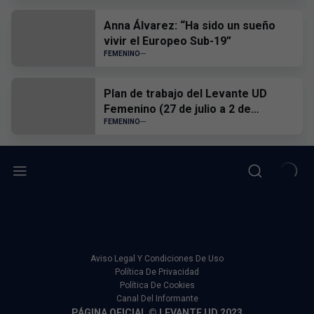
Anna Álvarez: “Ha sido un sueño
vivir el Europeo Sub-19”
FEMENINO
Plan de trabajo del Levante UD
Femenino (27 de julio a 2 de
agosto)
FEMENINO
Aviso Legal Y Condiciones De Uso
Política De Privacidad
Política De Cookies
Canal Del Informante
PÁGINA OFICIAL © LEVANTE UD 2023