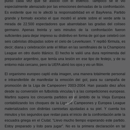
pulso cada vez que se asoció con el esférico. Tampocó se le vio
especialmente atenazado por las emociones derivadas de la confrontación.
Es evidente que no le afectó la responsabilidad en el BayArena. Partido
grande y formato excelso el que mostró el ariete sobre el verde ante la
mirada de 22.500 espectadores que abarrotaban las gradas del coliseo
germano. Apenas treinta y seis minutos de la confrontación fueron
suficientes para dejar impreso su distintivo en forma de gol que celebró con
seis cabriolas dibujadas sobre el cielo de Leverkusen. Y repitió fórmula, es
decir; diana y celebración ante el Milan en las semifinales de la Champions
League en otro duelo titánico. El hecho le valió una dura reprimenda del
preparador argentino, que temía una lesión en ese tipo de festejo, y de su
entorno más cercano, pero la UEFA abrió los ojos y vio un filón.
El organismo europeo captó esta imagen, una manera totalmente personal
e intransferible de manifestar la emoción del gol, para su campaña de
promoción de la Liga de Campeones 2003-2004. Han pasado diez años
desde su conversión en futbolista vinculado a las competiciones europeas.
Martins supera los cincuenta partidos en el ámbito de la Vieja Europea
contabilizando los choques de la Liga de Campeones y Europea League
materializados con distintas camisetas ajustadas a su piel. Y cuenta los
minutos y los segundos que restan para el inicio de la confrontación ante la
escuadra griega en el Ciutat. “Llevo mucho tiempo esperando este partido.
Estoy preparado y listo para jugar”. No es la primera declaración en tal