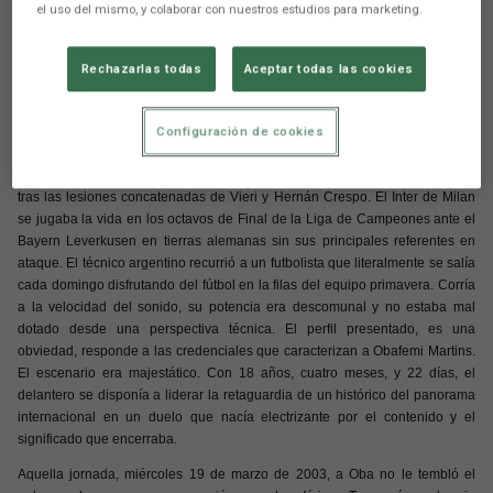
Europa
el uso del mismo, y colaborar con nuestros estudios para marketing.
Rechazarlas todas
Aceptar todas las cookies
Aún no hay reacciones. ¡Sé el primero!
Configuración de cookies
Héctor Cúper reaccionó con rapidez. Los problemas parecían sucederse
tras las lesiones concatenadas de Vieri y Hernán Crespo. El Inter de Milan
se jugaba la vida en los octavos de Final de la Liga de Campeones ante el
Bayern Leverkusen en tierras alemanas sin sus principales referentes en
ataque. El técnico argentino recurrió a un futbolista que literalmente se salía
cada domingo disfrutando del fútbol en la filas del equipo primavera. Corría
a la velocidad del sonido, su potencia era descomunal y no estaba mal
dotado desde una perspectiva técnica. El perfil presentado, es una
obviedad, responde a las credenciales que caracterizan a Obafemi Martins.
El escenario era majestático. Con 18 años, cuatro meses, y 22 días, el
delantero se disponía a liderar la retaguardia de un histórico del panorama
internacional en un duelo que nacía electrizante por el contenido y el
significado que encerraba.
Aquella jornada, miércoles 19 de marzo de 2003, a Oba no le tembló el