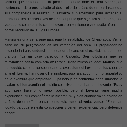
sentido que defiende. En la previa del duelo ante el Real Madrid, en
conferencia de prensa, aludió al desarrollo de la fase de grupos instando a
sus compañeros a realizar un esfuerzo suplementario para acceder al
umbral de los dieciseisavos de Final; el punto que significa su retorno, toda
vez que se comprometió con el Levante en septiembre y no podía afrontar el
primer recorrido de la Liga Europea.
Martins es una seria amenaza para la estabilidad de Olympiacos. Michel
sabe de su peligrosidad en las cercanías del área. El preparador no
esconde la transcendencia del jugador africano en el ecosistema del juego
granota. “Es un caso parecido a Caicedo. Son futbolistas que se
reinvindican con la camiseta azulgrana. Tiene mucha calidad”. Martins, que
ha seguido como actor secundario la evolución del Levante en los choques
ante el Twente, Hannover o Helsingborg, aspira a adquirir un rol superlativo
en la aventura que emprende. El pasado y las confrontaciones sumadas le
avalan, si bien acentúa el espíritu colectivo que embarga al Levante. “Estoy
aquí para hacerlo lo mejor posible, pero el Levante tiene mucha
experiencia. Mis compañeros lo hicieron muy bien cuando yo no estaba en
la fase de grupo”. Y en su mente sólo surge el verbo vencer. “Ellos han
jugado partidos en esta competición y tienen experiencia, pero debemos
ganar”.