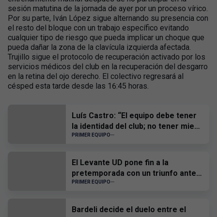
sesión matutina de la jornada de ayer por un proceso vírico.
Por su parte, Iván López sigue alternando su presencia con
el resto del bloque con un trabajo específico evitando
cualquier tipo de riesgo que pueda implicar un choque que
pueda dañar la zona de la clavícula izquierda afectada.
Trujillo sigue el protocolo de recuperación activado por los
servicios médicos del club en la recuperación del desgarro
en la retina del ojo derecho. El colectivo regresará al
césped esta tarde desde las 16:45 horas.
Luís Castro: “El equipo debe tener
la identidad del club; no tener miedo
a nadie y, cuando tengamos que
PRIMER EQUIPO
sufrir, sufrir todos juntos”
El Levante UD pone fin a la
pretemporada con un triunfo ante
el CD Castellón
PRIMER EQUIPO
Bardeli decide el duelo entre el