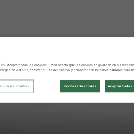
c en “Aceptar todas las cookies”, usted acepta que las cookies se guarden en su disposit
avegación del sitio, analizar el uso del mismo, y colaborar con nuestros estudios para m
ación de cookies
Rechazarlas todas
Aceptar todas 