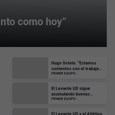
anto como hoy”
Hugo Sotelo: “Estamos
contentos con el trabajo
PRIMER EQUIPO
del equipo”
El Levante UD sigue
acumulando buenas
PRIMER EQUIPO
sensaciones
El Levante UD y el Atlético