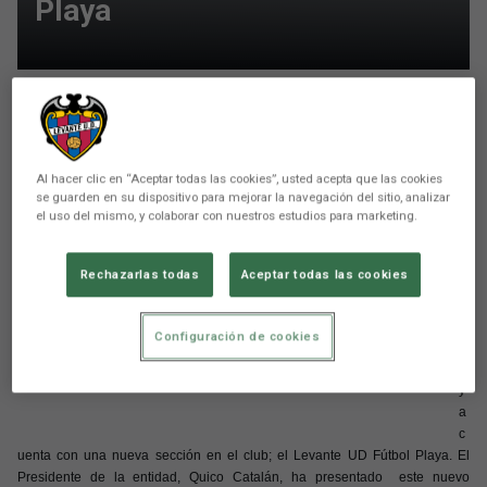
Playa
Aún no hay reacciones. ¡Sé el primero!
E
Al hacer clic en “Aceptar todas las cookies”, usted acepta que las cookies
l
se guarden en su dispositivo para mejorar la navegación del sitio, analizar
el uso del mismo, y colaborar con nuestros estudios para marketing.
L
e
v
Rechazarlas todas
Aceptar todas las cookies
a
nt
e
Configuración de cookies
U
D
y
a
c
uenta con una nueva sección en el club; el Levante UD Fútbol Playa. El
Presidente de la entidad, Quico Catalán, ha presentado este nuevo