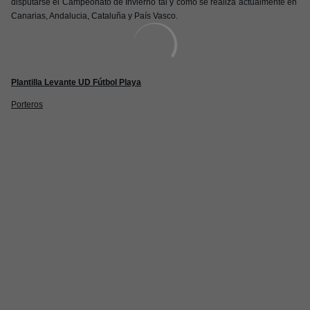
disputarse el Campeonato de Invierno tal y como se realiza actualmente en
Canarias, Andalucia, Cataluña y País Vasco.
Plantilla Levante UD Fútbol Playa
Porteros