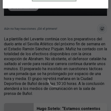
Buñol
Sevilla Atlético
LaLiga 1|2|3
Entrenamiento
Aún no hay reacciones. ¡Sé el primero!
La plantilla del Levante continúa con los preparativos del
duelo ante el Sevilla Atlético del próximo fin de semana en
el Estadio Ramón Sánchez Pizjuán. Muñiz ha contado con la
totalidad de los efectivos disponibles con la única
excepción de Abraham. No obstante, el defensor catalán ha
saltado al verde para realizar carrera continua durante unos
minutos. El preparado ha insistido en cuestiones tácticas
en una jornada que se ha prolongado por espacio de una
hora y media. El grupo repetirá mañana en la Ciudad
Deportiva de Buñol desde las 10:30 horas. A la conclusión
atenderá a los medios de comunicación en la sala de
prensa de Buñol.
Hugo Sotelo: “Estamos contentos