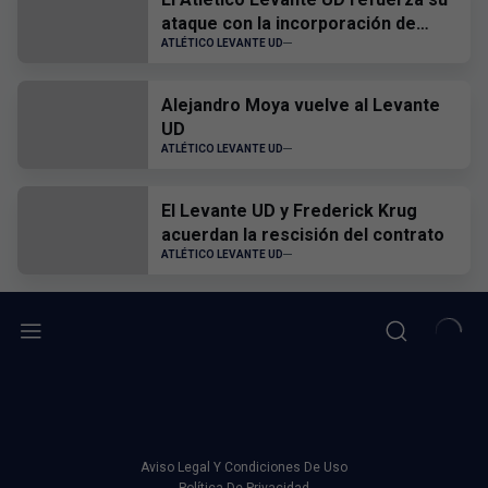
ataque con la incorporación de
Hugo Goñi
ATLÉTICO LEVANTE UD
Alejandro Moya vuelve al Levante
UD
ATLÉTICO LEVANTE UD
El Levante UD y Frederick Krug
acuerdan la rescisión del contrato
ATLÉTICO LEVANTE UD
Aviso Legal Y Condiciones De Uso