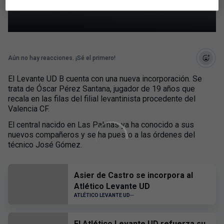
Levante UD B
Aún no hay reacciones. ¡Sé el primero!
El Levante UD B cuenta con una nueva incorporación. Se
trata de Óscar Pérez Santana, jugador de 19 años que
recala en las filas del filial levantinista procedente del
Valencia CF.
El central nacido en Las Palmas ya ha conocido a sus
nuevos compañeros y se ha puesto a las órdenes del
técnico José Gómez.
Asier de Castro se incorpora al
Atlético Levante UD
ATLÉTICO LEVANTE UD
El Atlético Levante UD refuerza su