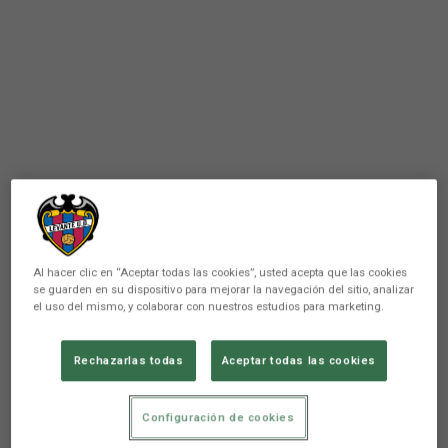
Al hacer clic en “Aceptar todas las cookies”, usted acepta que las cookies
se guarden en su dispositivo para mejorar la navegación del sitio, analizar
el uso del mismo, y colaborar con nuestros estudios para marketing.
ATLÉTICO LEVANTE UD
Rechazarlas todas
Aceptar todas las cookies
Óscar Pérez, nuevo
componente de la plantilla del
Configuración de cookies