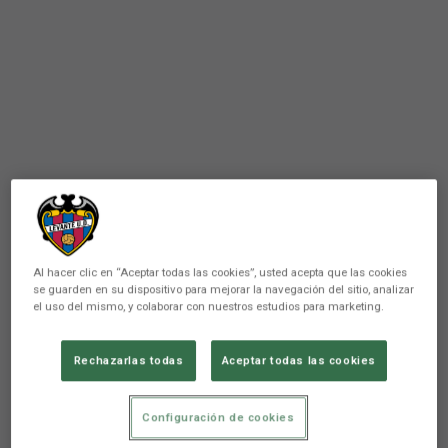
Al hacer clic en “Aceptar todas las cookies”, usted acepta que las cookies
se guarden en su dispositivo para mejorar la navegación del sitio, analizar
el uso del mismo, y colaborar con nuestros estudios para marketing.
Rechazarlas todas
Aceptar todas las cookies
PRIMER EQUIPO
Parte médico ASISA | Ángel
Configuración de cookies