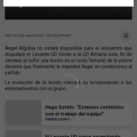
Algobia
Aún no hay reacciones. ¡Sé el primero!
Ángel Algobia no estará disponible para el encuentro que
disputará el Levante UD frente a la UD Almería este fin de
semana al sufrir una lesión en el recto femoral de la pierna
derecha que finalmente le impedirá llegar en condiciones al
partido.
La evolución de la lesión marcará su incorporación a los
entrenamientos con el grupo.
Hugo Sotelo: “Estamos contentos
con el trabajo del equipo”
PRIMER EQUIPO
El Levante UD sigue acumulando