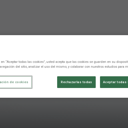
c en “Aceptar todas las cookies”, usted acepta que las cookies se guarden en su disposit
avegación del sitio, analizar el uso del mismo, y colaborar con nuestros estudios para m
ación de cookies
Rechazarlas todas
Aceptar todas 