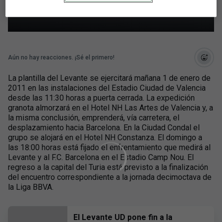
semana de enero
Aún no hay reacciones. ¡Sé el primero!
La plantilla del Levante se ejercitará mañana 1 de enero de
2011 en las instalaciones del Estadio Ciudad de Valencia
desde las 11:30 horas a puerta cerrada. La expedición
granota almorzará en el Hotel NH Las Artes de Valencia y, a
la misma conclusión, emprenderá, vía carretera, el
desplazamiento hacia Barcelona. En la Ciudad Condal el
grupo se alojará en el Hotel NH Constanza. El domingo a
las 18:00 horas está fijado el enfrentamiento que medirá al
Levante y al F.C. Barcelona en el Estadio Camp Nou. El
regreso a la capital del Turia está previsto a la finalización
del encuentro correspondiente a la jornada decimoctava de
la Liga BBVA.
El Levante UD pone fin a la