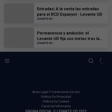
Virtual
Entradas| A la venta las entradas
para el RCD Espanyol - Levante UD
LEVANTE UD
Permanencia y ambición: el
Levante UD fija sus metas tras la
visita a la Basílica
LEVANTE UD
Aviso Legal Y Condiciones De Uso
Política De Privacidad
Política De Cookies
Canal Del Informante
PÁGINA OFICIAL © LEVANTE UD 2023