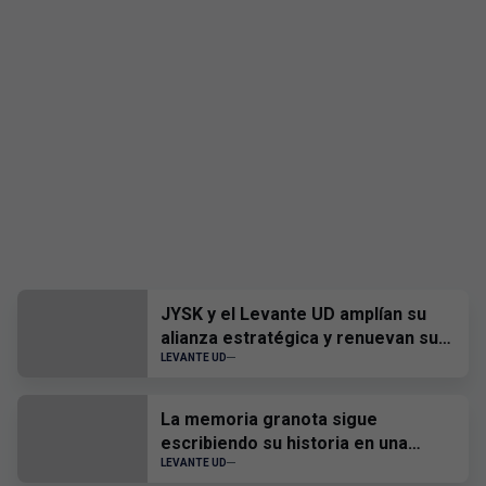
JYSK y el Levante UD amplían su
alianza estratégica y renuevan su
patrocinio hasta 2028
LEVANTE UD
La memoria granota sigue
escribiendo su historia en una
nueva actualización del Museo
LEVANTE UD