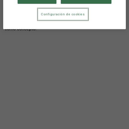
aquellos que quieran colaborar. De hecho, ya han sido
decenas de personas, entre las que se encuentran también
Configuración de cookies
patrocinadores, los que han realizado ingresos. En la
cuenta deben poner Levante UD como destinatario y DANA
como concepto.