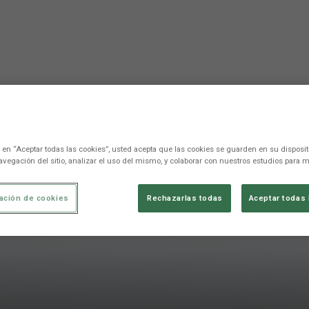
c en “Aceptar todas las cookies”, usted acepta que las cookies se guarden en su disposit
avegación del sitio, analizar el uso del mismo, y colaborar con nuestros estudios para m
ación de cookies
Rechazarlas todas
Aceptar todas 