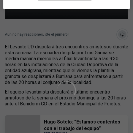
amistosos del Levante UD
Aún no hay reacciones. ¡Sé el primero!
El Levante UD disputará tres encuentros amistosos durante
esta semana. La escuadra dirigida por Luis García se
medirá mañana miércoles al filial levantinista a las 9:30
horas en las instalaciones de la Ciudad Deportiva de la
entidad azulgrana, mientras que el viernes la plantilla
granota se desplazará a Burriana para enfrentarse a partir
de las 20 horas al conjunto de la localidad.
El equipo levantinista disputará el último encuentro
amistoso de la semana el próximo domingo a las 20 horas
ante el Benidorm CD en el Estadio Municipal de Foietes.
Hugo Sotelo: “Estamos contentos
con el trabajo del equipo”