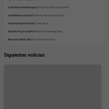
Israel Bárcena Rodríguez
Árbitro asistente adicional #1
Judit Romano García
Árbitro asistente adicional #2
Fernando Bueno Prieto
Cuarto oficial
Valentín Pizarro Gómez
Árbitro Asistente de Vídeo
Alejandro Muñiz Ruiz
Asistente VAR Oficial
Siguientes noticias