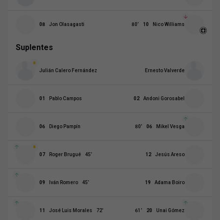
08
Jon Olasagasti
80
’
10
Nico Williams
Suplentes
Julián Calero Fernández
Ernesto Valverde
01
Pablo Campos
02
Andoni Gorosabel
06
Diego Pampín
80
’
06
Mikel Vesga
07
Roger Brugué
45
’
12
Jesús Areso
09
Iván Romero
45
’
19
Adama Boiro
11
José Luis Morales
72
’
61
’
20
Unai Gómez