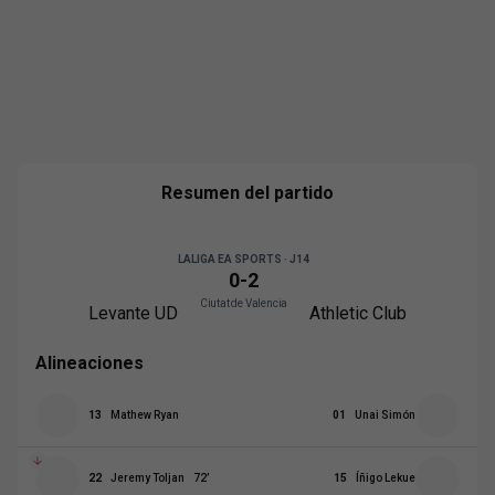
Resumen del partido
LALIGA EA SPORTS · J14
0
-
2
Ciutat de Valencia
Levante UD
Athletic Club
Alineaciones
13
Mathew Ryan
01
Unai Simón
22
Jeremy Toljan
72
’
15
Íñigo Lekue