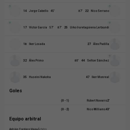
14
Jorge Cabello
45
’
87
’
22
Nico Serrano
17
Víctor García
57
’
87
’
25
Urko Iruretagoiena Lertxundi
18
Iker Losada
27
Álex Padilla
32
Álex Primo
80
’
44
Selton Sánchez
35
Huseini Nakoha
47
Iker Monreal
Goles
(0 - 1)
Robert Navarro
2
’
(0 - 2)
Nico Williams
43
’
Equipo arbitral
Adrián Cordero Vega
Árbitro