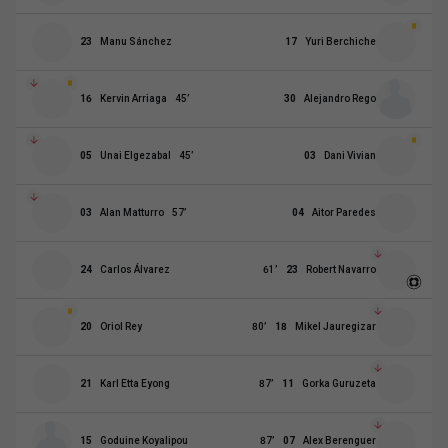
23
Manu Sánchez
17
Yuri Berchiche
16
Kervin Arriaga
45
’
30
Alejandro Rego
05
Unai Elgezabal
45
’
03
Dani Vivian
03
Alan Matturro
57
’
04
Aitor Paredes
24
Carlos Álvarez
61
’
23
Robert Navarro
20
Oriol Rey
80
’
18
Mikel Jauregizar
21
Karl Etta Eyong
87
’
11
Gorka Guruzeta
15
Goduine Koyalipou
87
’
07
Alex Berenguer