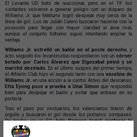
El Levante UD trató de reaccionar, pero en el 19’ los
visitantes volvieron a generar peligro con un disparo de
Williams Jr. que Matturro logró despejar muy cerca de la
línea de gol. Los de Julián Calero buscaron hacerse con la
posesión para llegar con mayor claridad al área rival,
aunque el conjunto bilbaíno siguió intentando ampliar la
ventaja.
Williams Jr. estrelló un balón en el poste derecho
, y
acto seguido los levantinistas respondieron con un
córner
botado por Carlos Álvarez que Elgezabal peinó y se
marchó desviado
. En el último suspiro del primer tiempo,
el Athletic Club hizo el segundo tanto con una
vaselina de
Williams Jr.
en una acción a la contra. Antes del descanso,
Etta Eyong puso a prueba a Unai Simon
que respondió
bien para despejar el balón y evitar que entrase en su
portería.
Tras el paso por vestuarios, los valencianos tiraron de
orgullo y buscaron el gol desde los primeros compases.
De hecho, en el 51’,
Iván Romero logró perforar la
portería contraria, pero el colegiado anuló la acción
por fuera de juego
. Dos minutos después,
un centro de