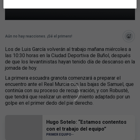
el miércoles en Buñol
Aún no hay reacciones. ¡Sé el primero!
Los de Luis García volverán al trabajo mañana miércoles a
las 10:30 horas en la Ciudad Deportiva de Buñol, después
de que los levantinistas hayan tenido día de descanso en la
jornada de hoy.
La primera escuadra granota comenzará a preparar el
encuentro ante el Real Murcia con las bajas de Samuel, que
continúa con su proceso de recuperación, y con Robusté,
que tendrá que realizar un entrenamiento adaptado por un
golpe en el primer dedo del pie derecho.
Hugo Sotelo: “Estamos contentos
con el trabajo del equipo”
PRIMER EQUIPO