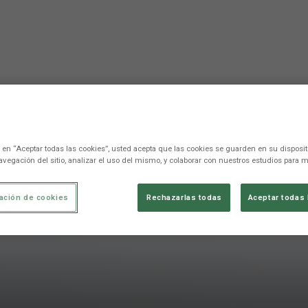
c en “Aceptar todas las cookies”, usted acepta que las cookies se guarden en su disposit
avegación del sitio, analizar el uso del mismo, y colaborar con nuestros estudios para m
ación de cookies
Rechazarlas todas
Aceptar todas 