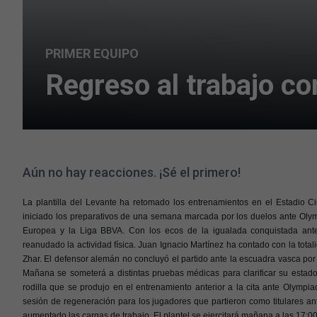
PRIMER EQUIPO
Regreso al trabajo co
Aún no hay reacciones. ¡Sé el primero!
La plantilla del Levante ha retomado los entrenamientos en el Estadio C
iniciado los preparativos de una semana marcada por los duelos ante Ol
Europea y la Liga BBVA. Con los ecos de la igualada conquistada ant
reanudado la actividad física. Juan Ignacio Martínez ha contado con la total
Zhar. El defensor alemán no concluyó el partido ante la escuadra vasca por 
Mañana se someterá a distintas pruebas médicas para clarificar su estado
rodilla que se produjo en el entrenamiento anterior a la cita ante Olympi
sesión de regeneración para los jugadores que partieron como titulares ant
aumentado las cargas de trabajo. El plantel se ejercitará mañana a las 17:00