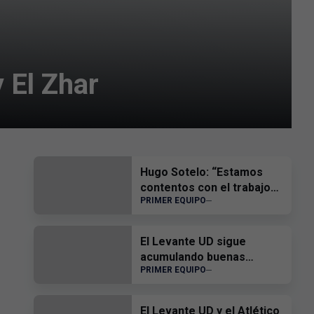
 El Zhar
Hugo Sotelo: “Estamos
contentos con el trabajo
PRIMER EQUIPO
del equipo”
El Levante UD sigue
acumulando buenas
PRIMER EQUIPO
sensaciones
El Levante UD y el Atlético