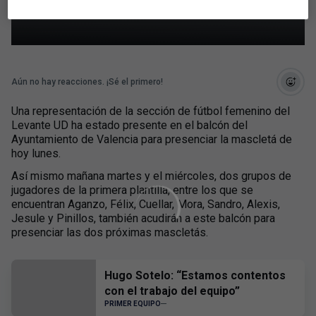
Valencia
Aún no hay reacciones. ¡Sé el primero!
Una representación de la sección de fútbol femenino del
Levante UD ha estado presente en el balcón del
Ayuntamiento de Valencia para presenciar la mascletá de
hoy lunes.
Así mismo mañana martes y el miércoles, dos grupos de
jugadores de la primera plantilla, entre los que se
encuentran Aganzo, Félix, Cuellar, Mora, Sandro, Alexis,
Jesule y Pinillos, también acudirán a este balcón para
presenciar las dos próximas mascletás.
Hugo Sotelo: “Estamos contentos
con el trabajo del equipo”
PRIMER EQUIPO