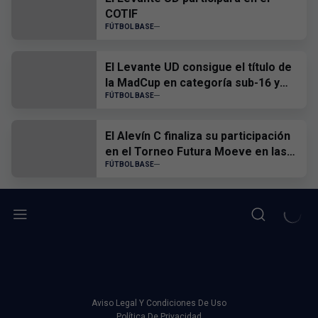
COTIF
FÚTBOL BASE
El Levante UD consigue el título de
la MadCup en categoría sub-16 y
sub-19
FÚTBOL BASE
El Alevín C finaliza su participación
en el Torneo Futura Moeve en las
semifinales
FÚTBOL BASE
Aviso Legal Y Condiciones De Uso
Política De Privacidad