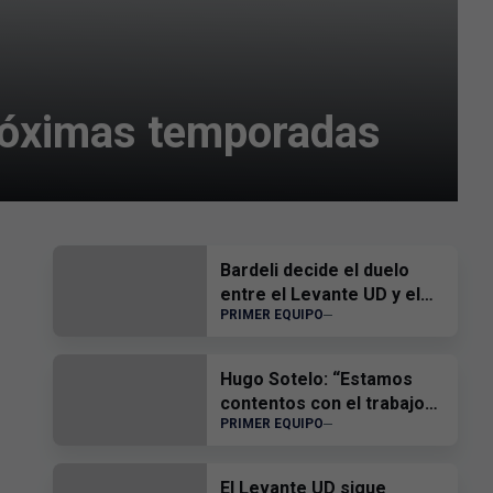
próximas temporadas
Bardeli decide el duelo
entre el Levante UD y el
PRIMER EQUIPO
Atlético Levante UD
Hugo Sotelo: “Estamos
contentos con el trabajo
PRIMER EQUIPO
del equipo”
El Levante UD sigue