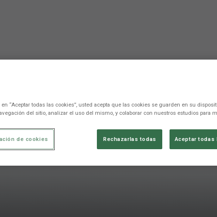
c en “Aceptar todas las cookies”, usted acepta que las cookies se guarden en su disposit
avegación del sitio, analizar el uso del mismo, y colaborar con nuestros estudios para m
ación de cookies
Rechazarlas todas
Aceptar todas 