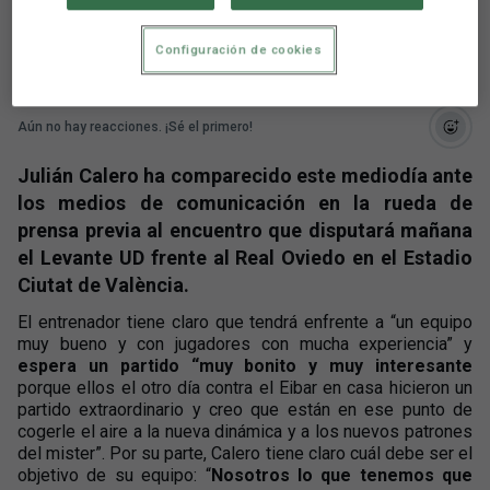
muy bonito y muy interesante”
Configuración de cookies
Aún no hay reacciones. ¡Sé el primero!
Julián Calero ha comparecido este mediodía ante
los medios de comunicación en la rueda de
prensa previa al encuentro que disputará mañana
el Levante UD frente al Real Oviedo en el Estadio
Ciutat de València.
El entrenador tiene claro que tendrá enfrente a “un equipo
muy bueno y con jugadores con mucha experiencia” y
espera un partido “muy bonito y muy interesante
porque ellos el otro día contra el Eibar en casa hicieron un
partido extraordinario y creo que están en ese punto de
cogerle el aire a la nueva dinámica y a los nuevos patrones
del mister”. Por su parte, Calero tiene claro cuál debe ser el
objetivo de su equipo: “
Nosotros lo que tenemos que