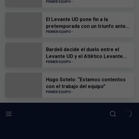
a nadie y, cuando tengamos que
PRIMER EQUIPO
sufrir, sufrir todos juntos”
El Levante UD pone fin a la
pretemporada con un triunfo ante
el CD Castellón
PRIMER EQUIPO
Bardeli decide el duelo entre el
Levante UD y el Atlético Levante
UD
PRIMER EQUIPO
Hugo Sotelo: “Estamos contentos
con el trabajo del equipo”
PRIMER EQUIPO