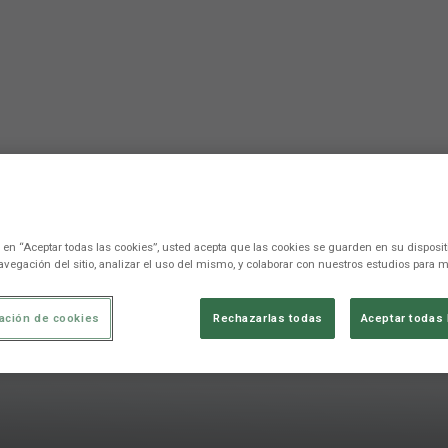
c en “Aceptar todas las cookies”, usted acepta que las cookies se guarden en su disposit
avegación del sitio, analizar el uso del mismo, y colaborar con nuestros estudios para m
ación de cookies
Rechazarlas todas
Aceptar todas 