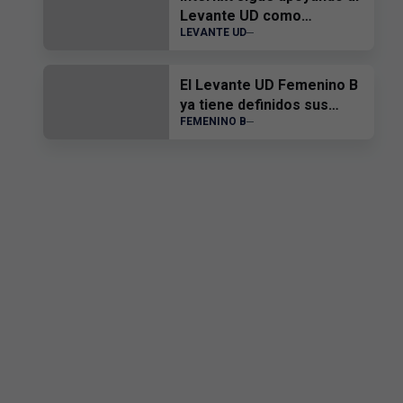
Levante UD como
LEVANTE UD
patrocinador y proveedor
oficial
El Levante UD Femenino B
ya tiene definidos sus
FEMENINO B
amistosos de
pretemporada