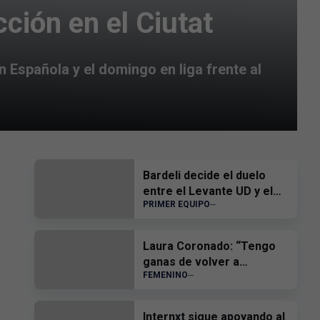
cción en el Ciutat
n Española y el domingo en liga frente al
Bardeli decide el duelo
entre el Levante UD y el
PRIMER EQUIPO
Atlético Levante UD
Laura Coronado: “Tengo
ganas de volver a
FEMENINO
competir y ayudar al
equipo”
Internxt sigue apoyando al