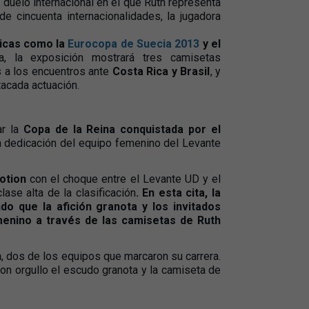
 duelo internacional en el que Ruth representa
de cincuenta internacionalidades, la jugadora
ricas como la
Eurocopa de Suecia 2013
y el
a, la exposición mostrará tres camisetas
s a los encuentros ante
Costa Rica y Brasil
, y
acada actuación.
ar la
Copa de la Reina
conquistada por el
la dedicación del equipo femenino del Levante
otion
con el choque entre el Levante UD y el
ase alta de la clasificación
. En esta cita, la
do que la afición granota y los invitados
emenino a través de las camisetas de Ruth
n
, dos de los equipos que marcaron su carrera.
n orgullo el escudo granota y la camiseta de