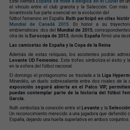
Este viernes
España se mide a Bélgica en el Ciutat
en un
el vínculo entre el club granota y la Selección. Con más 
levantinista fue parte esencial en la evolución del
fútbol femenino en España.
Ruth participó en citas histó
Mundial de Canadá 2015
. En honor a su trayectori
emblemáticas: dos del
Mundial de 2015
, correspondiente
otra de la
Eurocopa de 2013
, donde
España
firmó una dest
Las camisetas de España y la Copa de la Reina
Además de estas reliquias, los asistentes podrán admir
Levante UD Femenino.
Este trofeo simboliza el éxito y 
en la esfera del fútbol nacional.
El domingo el protagonismo se traslada a la
Liga Hyperm
Mirandés, un duelo sobresaliente entre dos rivales de la cl
exposición seguirá abierta en el Palco VIP, permitien
puedan contemplar parte de la historia del fútbol f
García.
Ruth simboliza la conexión entre el
Levante
y la
Selecció
Un reconocimiento merecido a una jugadora que defendió co
España, dejando una huella superlativa en ambos conjuntos.