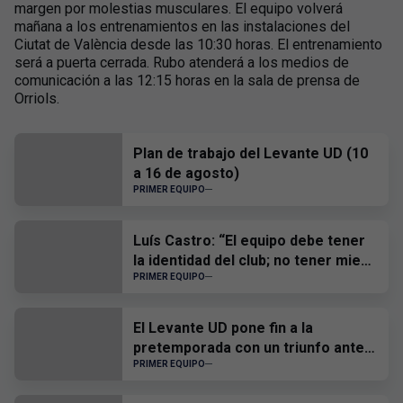
margen por molestias musculares. El equipo volverá
mañana a los entrenamientos en las instalaciones del
Ciutat de València desde las 10:30 horas. El entrenamiento
será a puerta cerrada. Rubo atenderá a los medios de
comunicación a las 12:15 horas en la sala de prensa de
Orriols.
Plan de trabajo del Levante UD (10
a 16 de agosto)
PRIMER EQUIPO
Luís Castro: “El equipo debe tener
la identidad del club; no tener miedo
a nadie y, cuando tengamos que
PRIMER EQUIPO
sufrir, sufrir todos juntos”
El Levante UD pone fin a la
pretemporada con un triunfo ante
el CD Castellón
PRIMER EQUIPO