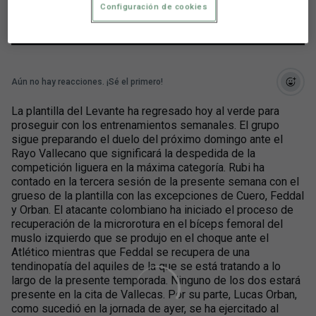
Configuración de cookies
Ciutat de València
Entrenamiento
Aún no hay reacciones. ¡Sé el primero!
La plantilla del Levante ha regresado hoy al verde para
proseguir con los entrenamientos semanales. El grupo
sigue preparando el duelo del próximo domingo ante el
Rayo Vallecano que significará la despedida de la
competición liguera en la máxima categoría. Rubi ha
contado en la tercera sesión de la presente semana con el
grueso de la plantilla con las excepciones de Cuero, Feddal
y Orban. El atacante colombiano ha iniciado el proceso de
recuperación de la microrotura en el bíceps femoral del
muslo izquierdo que se produjo en el choque ante el
Atlético mientras que Feddal se recupera de una
tendinopatía del aquiles de la que se está tratando a lo
largo de la presente temporada. Ninguno de los dos estará
presente en la cita de Vallecas. Por su parte, Lucas Orban,
como sucedió en la jornada de ayer, se ha ejercitado al