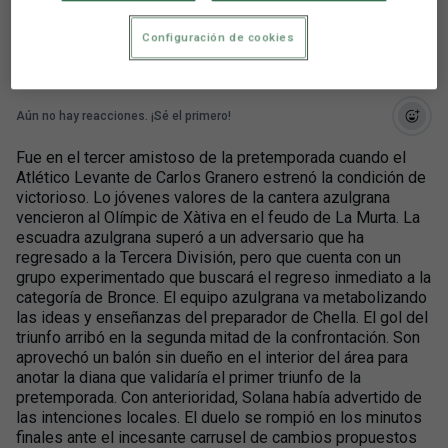
condición de victorioso
Configuración de cookies
Aún no hay reacciones. ¡Sé el primero!
Fue en el tercer amistoso de la pretemporada cuando el
Atlético Levante de Carlos Granero estrenó la condición de
victorioso. Lo jóvenes valores de la cantera azulgrana
vencieron al Olímpic de Xàtiva en el feudo de La Murta. La
escuadra azulgrana superó a un adversario que ha
regresado a la Tercera División, pero que cuenta con un
grupo experimentado que buscará el regreso inmediato a la
categoría de Bronce. El equipo azulgrana va metabolizando
las ideas y enseñanzas del preparador de Chella. El gol del
triunfo arribó en la segunda mitad de la confrontación. Son
aprovechó un balón sin dueño en el interior del área para
anotar la diana que validaría el primer triunfo de la
pretemporada. Con anterioridad, Solana había advertido de
las intenciones locales. El duelo se rompió en los minutos
finales ante el incesante carrusel de cambios propuestos