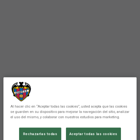
Al hacer clic en “Aceptar todas las cookies”, usted acepta que las cookies
ATLÉTICO LEVANTE UD
se guarden en su dispositivo para mejorar la navegación del sitio, analizar
el uso del mismo, y colaborar con nuestros estudios para marketing.
Un gol de Son permite al
Atlético Levante estrenar la
Rechazarlas todas
Aceptar todas las cookies