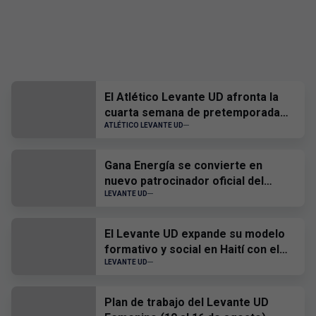
El Atlético Levante UD afronta la
cuarta semana de pretemporada
con dos nuevos amistosos
ATLÉTICO LEVANTE UD
Gana Energía se convierte en
nuevo patrocinador oficial del
Levante UD para la temporada
LEVANTE UD
2026-2027
El Levante UD expande su modelo
formativo y social en Haití con el
desarrollo de un 'ID Talent' en
LEVANTE UD
Puerto Príncipe
Plan de trabajo del Levante UD