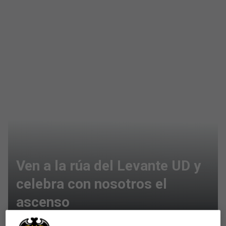
Ven a la rúa del Levante UD y
celebra con nosotros el
ascenso