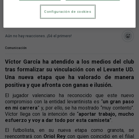
tras coincidir con él en el Real Valladolid
Configuración de cookies
Aún no hay reacciones. ¡Sé el primero!
Comunicación
Víctor García ha atendido a los medios del club
tras formalizar su vinculación con el Levante UD.
Una nueva etapa que ha valorado de manera
positiva y que afronta con ganas e ilusión.
El jugador valenciano ha reconocido que este nuevo
compromiso con la entidad levantinista es “
un gran paso
en mi carrera
” y, por ello, se ha mostrado “muy contento”.
Víctor llega con la intención de “
aportar trabajo, mucho
esfuerzo y voy a dar todo por esta camiseta
”.
El futbolista, en su nueva etapa como granota, se
reencontrará con
Oriol Rey
con quien coincidió en el filial