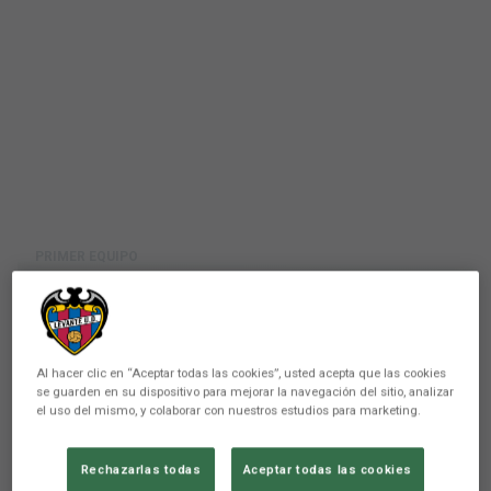
PRIMER EQUIPO
Víctor García: "Es un gran
paso en mi carrera, estoy muy
contento de unirme a este
Al hacer clic en “Aceptar todas las cookies”, usted acepta que las cookies
se guarden en su dispositivo para mejorar la navegación del sitio, analizar
club"
el uso del mismo, y colaborar con nuestros estudios para marketing.
El valenciano se reencontrará con Oriol Rey
Rechazarlas todas
Aceptar todas las cookies