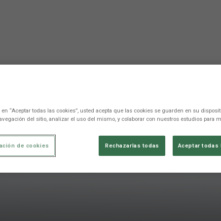
c en “Aceptar todas las cookies”, usted acepta que las cookies se guarden en su disposit
avegación del sitio, analizar el uso del mismo, y colaborar con nuestros estudios para m
ación de cookies
Rechazarlas todas
Aceptar todas 