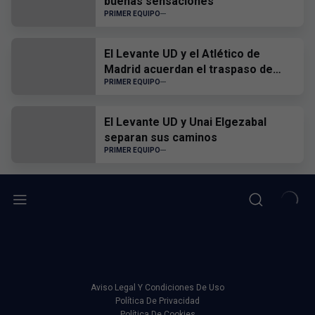
buenas sensaciones
PRIMER EQUIPO
El Levante UD y el Atlético de
Madrid acuerdan el traspaso de
Edgar Alcañiz
PRIMER EQUIPO
El Levante UD y Unai Elgezabal
separan sus caminos
PRIMER EQUIPO
Aviso Legal Y Condiciones De Uso
Política De Privacidad
Política De Cookies