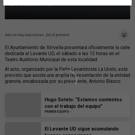
Levante UD
Aún no hay reacciones. ¡Sé el primero!
El Ayuntamiento de Xirivella presentará oficialmente la calle
dedicada al Levante UD, el sábado a las 12 horas en el
Teatro Auditorio Municipal de esta localidad.
Al acto, organizado por la Peña Levantinista La Unión, está
previsto que asista una amplia representación de la entidad
granota, encabezada por su presidente, Antonio Blasco.
Hugo Sotelo: “Estamos contentos
con el trabajo del equipo”
PRIMER EQUIPO
El Levante UD sigue acumulando