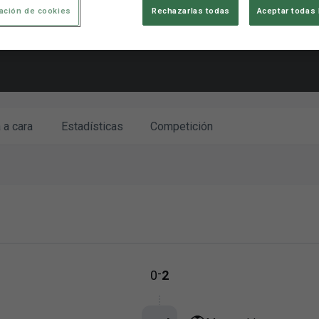
ación de cookies
Rechazarlas todas
Aceptar todas 
 a cara
Estadísticas
Competición
-
0
2