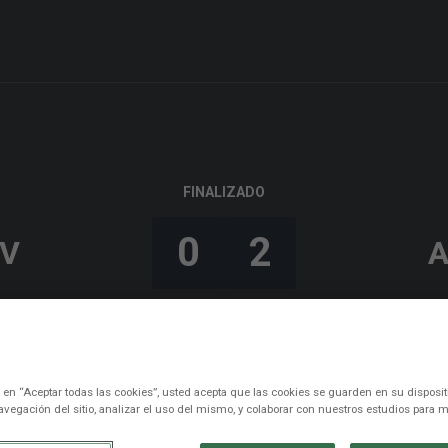
FINALIZADO
0
2
EV
Morata
53’
Marcos Llorente
90’
c en “Aceptar todas las cookies”, usted acepta que las cookies se guarden en su disposit
avegación del sitio, analizar el uso del mismo, y colaborar con nuestros estudios para m