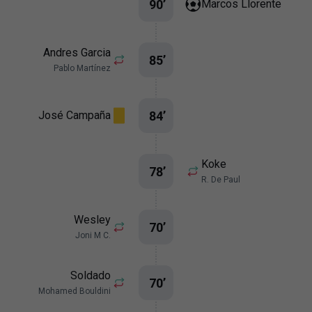
90
’
Marcos Llorente
Andres Garcia
85
’
Pablo Martínez
84
’
José Campaña
Koke
78
’
R. De Paul
Wesley
70
’
Joni M C.
Soldado
70
’
Mohamed Bouldini