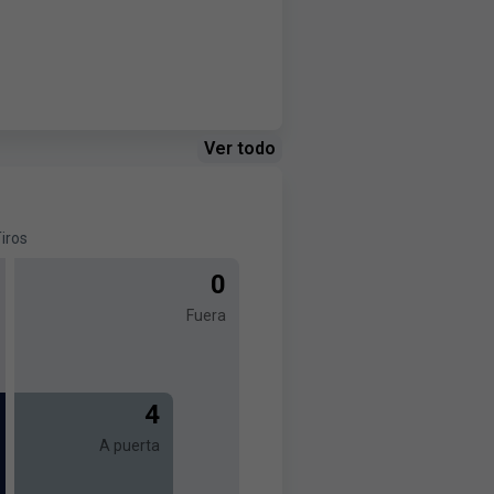
Ver todo
iros
0
Fuera
4
A puerta