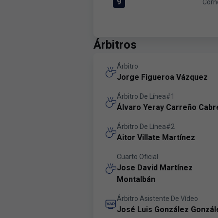
9
Corn
Corners:Levante UD 9 versus A
Árbitros
Árbitro
Jorge Figueroa Vázquez
Árbitro De Línea#1
Álvaro Yeray Carreño Cabr
Árbitro De Línea#2
Aitor Villate Martínez
Cuarto Oficial
Jose David Martínez
Montalbán
Árbitro Asistente De Vídeo
José Luis González Gonzál