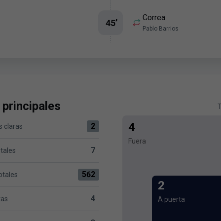
Correa
45
’
Pablo Barrios
 principales
T
4
2
 claras
 versus Atlético de Madrid 2
Fuera
7
otales
sus Atlético de Madrid 7
562
otales
versus Atlético de Madrid 562
2
4
tas
A puerta
lético de Madrid 4