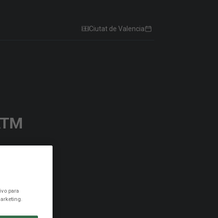
Ciutat de Valencia
ATM
ivo para
arketing.