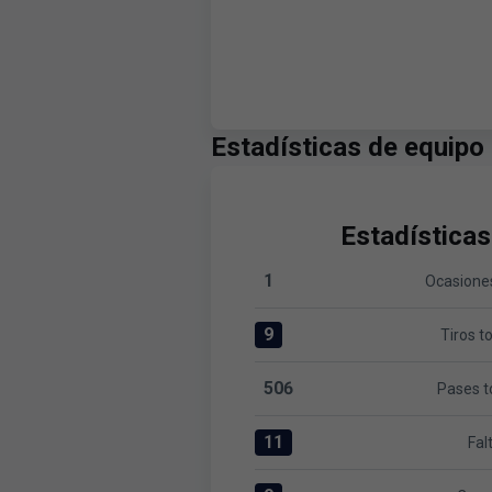
Estadísticas de equipo
Estadísticas
1
Ocasiones
Ocasiones claras:Levante UD 1
9
Tiros t
Tiros totales:Levante UD 9 ver
506
Pases t
Pases totales:Levante UD 506 
11
Fal
Faltas:Levante UD 11 versus At