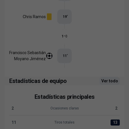
Chris Ramos
19
’
-
1
0
Francisco Sebastián
11
’
Moyano Jiménez
Estadísticas de equipo
Ver todo
Estadísticas principales
2
2
Ocasiones claras
Ocasiones claras:CD Lugo 2 versus Levante UD 2
11
13
Tiros totales
Tiros totales:CD Lugo 11 versus Levante UD 13