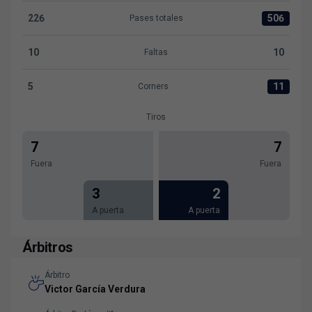
226
506
Pases totales
Pases totales:CD Lugo 226 versus Levante UD 506
10
10
Faltas
Faltas:CD Lugo 10 versus Levante UD 10
5
11
Corners
Corners:CD Lugo 5 versus Levante UD 11
Tiros
7
7
Fuera
Fuera
3
2
A puerta
A puerta
Árbitros
Árbitro
Victor García Verdura