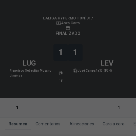
LALIGA HYPERMOTION
|
J17
|
Levante UD
-
CD Lugo
|
LALIGA HYPERMOTION
J17
Anxo Carro
FINALIZADO
1
1
LUG
LEV
Francisco Sebastián Moyano
José Campaña
33’ (PEN)
Jiménez
11’
1
1
Resumen
Comentarios
Alineaciones
Cara a cara
E