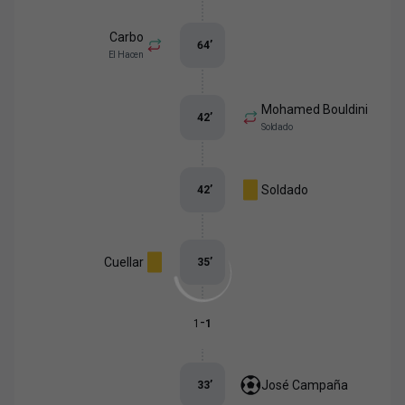
Carbo
64
’
El Hacen
Mohamed Bouldini
42
’
Soldado
Soldado
42
’
Cuellar
35
’
-
1
1
José Campaña
33
’