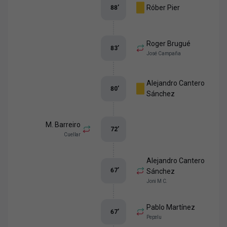
Róber Pier
88
’
Roger Brugué
83
’
José Campaña
Alejandro Cantero
80
’
Sánchez
M. Barreiro
72
’
Cuellar
Alejandro Cantero
67
’
Sánchez
Joni M C.
Pablo Martínez
67
’
Pepelu