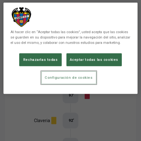
Eventos del partido
Ordenar por eventos
Al hacer clic en “Aceptar todas las cookies”, usted acepta que las cookies
se guarden en su dispositivo para mejorar la navegación del sitio, analizar
Baena
el uso del mismo, y colaborar con nuestros estudios para marketing.
98
’
Chris Ramos
Rechazarlas todas
Aceptar todas las cookies
Lebedenko
98
’
Francisco Sebastián Moyano
Jiménez
Configuración de cookies
97
’
Claveria
92
’