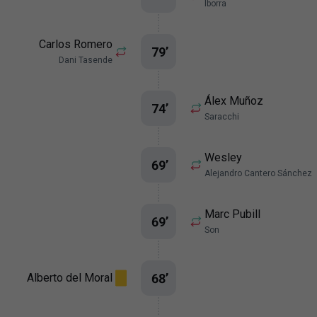
Iborra
Carlos Romero
79
’
Dani Tasende
Álex Muñoz
74
’
Saracchi
Wesley
69
’
Alejandro Cantero Sánchez
Marc Pubill
69
’
Son
68
’
Alberto del Moral