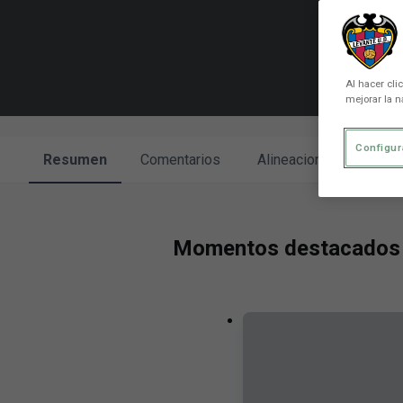
Al hacer cli
mejorar la n
Configur
Resumen
Comentarios
Alineaciones
Cara
Momentos destacados