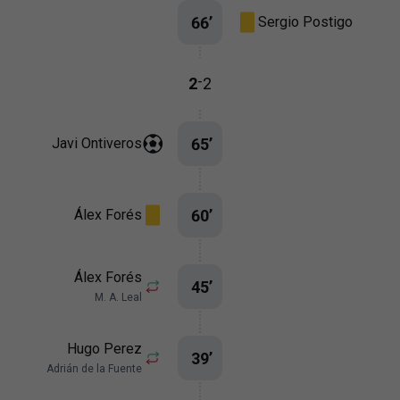
66
’
Sergio Postigo
-
2
2
65
’
Javi Ontiveros
60
’
Álex Forés
Álex Forés
45
’
M. A. Leal
Hugo Perez
39
’
Adrián de la Fuente