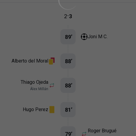
-
2
3
89
’
Joni M C.
88
’
Alberto del Moral
Thiago Ojeda
88
’
Álex Millán
81
’
Hugo Perez
Roger Brugué
79
’