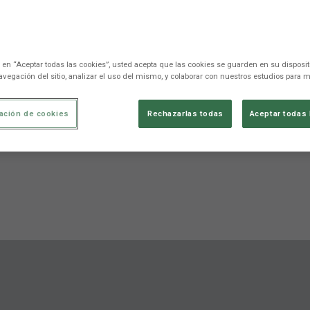
c en “Aceptar todas las cookies”, usted acepta que las cookies se guarden en su disposit
avegación del sitio, analizar el uso del mismo, y colaborar con nuestros estudios para m
ación de cookies
Rechazarlas todas
Aceptar todas 
 a cara
Estadísticas
Competición