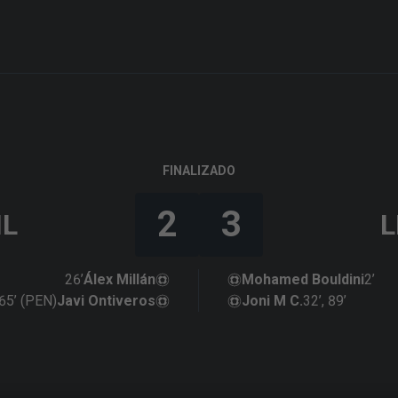
FINALIZADO
2
3
IL
L
26’
Álex Millán
Mohamed Bouldini
2’
65’ (PEN)
Javi Ontiveros
Joni M C.
32’, 89’