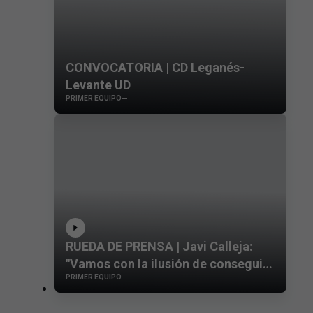
CONVOCATORIA | CD Leganés-
Levante UD
PRIMER EQUIPO
RUEDA DE PRENSA | Javi Calleja:
"Vamos con la ilusión de conseguir
PRIMER EQUIPO
los tres puntos siendo conscientes
de que nos enfrentamos a un