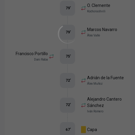
O. Clemente
79
’
Kochorashvili
Marcos Navarro
79
’
Àlex Valle
Francisco Portillo
75
’
Dani Raba
Adrián de la Fuente
72
’
Álex Muñoz
Alejandro Cantero
72
’
Sánchez
Iván Romero
Capa
67
’