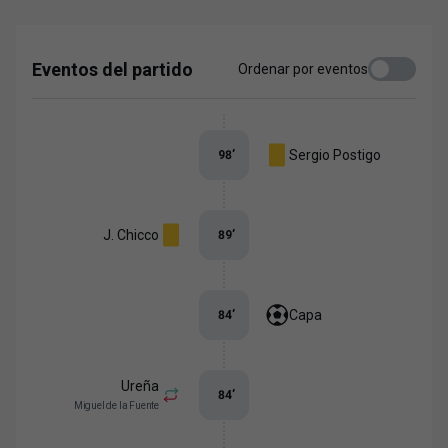
equipo que está demostrando ser el
mejor"
Eventos del partido
Ordenar por eventos
Sergio Postigo
98
’
J. Chicco
89
’
Capa
84
’
Ureña
84
’
Miguel de la Fuente