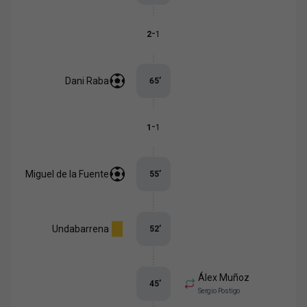
-
2
1
Dani Raba
65
’
-
1
1
Miguel de la Fuente
55
’
Undabarrena
52
’
Álex Muñoz
45
’
Sergio Postigo