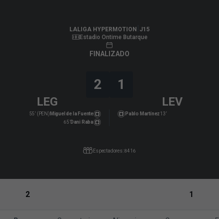
LALIGA HYPERMOTION
|
J15
|
Levante UD
-
CD Leganés
|
LALIGA HYPERMOTION
J15
Estadio Ontime Butarque
FINALIZADO
2
1
LEG
LEV
55’ (PEN)
Miguel de la Fuente
Pablo Martínez
13’
65’
Dani Raba
Espectadores: 8416
2
1