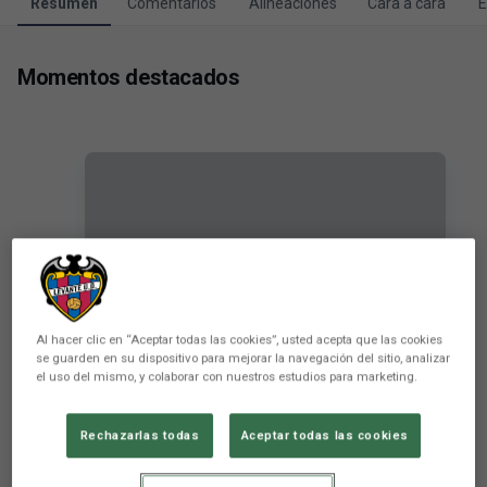
Resumen
Comentarios
Alineaciones
Cara a cara
E
Momentos destacados
Al hacer clic en “Aceptar todas las cookies”, usted acepta que las cookies
se guarden en su dispositivo para mejorar la navegación del sitio, analizar
el uso del mismo, y colaborar con nuestros estudios para marketing.
RESUMEN | CD Leganés-Levante UD
PRIMER EQUIPO
Rechazarlas todas
Aceptar todas las cookies