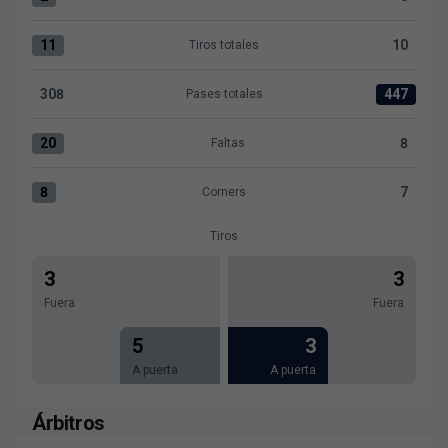
Ocasiones claras:CD Leganés 2 versus Levante UD 0
11
10
Tiros totales
Tiros totales:CD Leganés 11 versus Levante UD 10
308
447
Pases totales
Pases totales:CD Leganés 308 versus Levante UD 447
20
8
Faltas
Faltas:CD Leganés 20 versus Levante UD 8
8
7
Corners
Corners:CD Leganés 8 versus Levante UD 7
Tiros
3
3
Fuera
Fuera
5
3
A puerta
A puerta
Árbitros